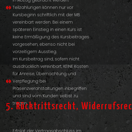
in Abzug gebracht werden.
Teilzahlungen können nur vor
Kursbeginn schriftlich mit der MB
vereinbart werden. Bei einem
späteren Einstieg in einen Kurs ist
keine Ermäßigung des Kursbeitrages
vorgesehen, ebenso nicht bei
vorzeitigem Ausstieg.
Im Kursbeitrag sind, sofern nicht
ausdrücklich vereinbart, KEINE Kosten
für Anreise, Übernachtung und
Verpflegung bei
Präsenzveranstaltungen inbegriffen
und sind vom Kunden selbst zu
tragen.
5. Rücktrittsrecht, Widerrufsre
Erfolgt der Vertragsabschluss im