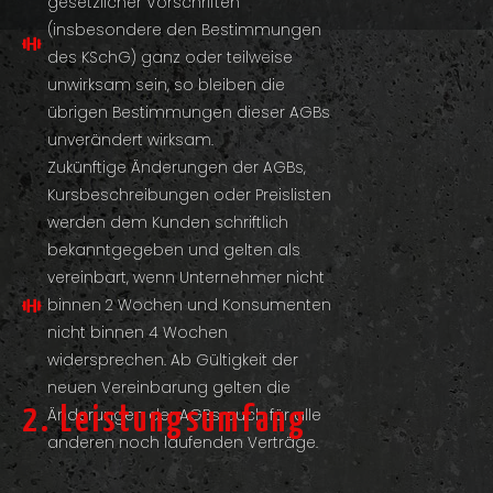
gesetzlicher Vorschriften
(insbesondere den Bestimmungen
des KSchG) ganz oder teilweise
unwirksam sein, so bleiben die
übrigen Bestimmungen dieser AGBs
unverändert wirksam.
Zukünftige Änderungen der AGBs,
Kursbeschreibungen oder Preislisten
werden dem Kunden schriftlich
bekanntgegeben und gelten als
vereinbart, wenn Unternehmer nicht
binnen 2 Wochen und Konsumenten
nicht binnen 4 Wochen
widersprechen. Ab Gültigkeit der
neuen Vereinbarung gelten die
2. Leistungsumfang
Änderungen der AGBs auch für alle
anderen noch laufenden Verträge.