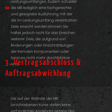
Leistungsumfanges. Zudem schuldet
die MB lediglich eine fachgerechte
und geeignete Ausführung, mit der
die im Leistungsumfang vereinbarten
Ziele erreicht werden können. Sie
haftet jedoch nicht für das Erreichen
weiterer Ziele, die aufgrund von
Änderungen oder Einschränkungen
der fremden Komponenten oder
Services nicht mehr durchführbar
3. Vertragsabschluss &
sind.
Auftragsabwicklung
Die auf der Website der MB
beschriebenen Kurse stellen keine
verbindlichen Angebote seitens des