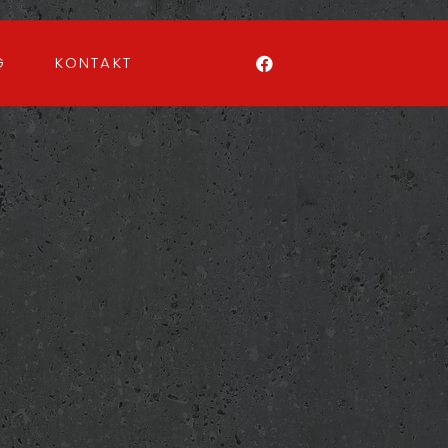
G
KONTAKT
6
/ 100
SEO Punktzahl