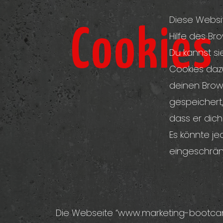
Diese Websi
Cookies
Hilfe des Br
Du kannst si
Cookies dazu
deinen Brow
gespeichert,
dass er dich
Es könnte je
eingeschränk
Die Webseite “www.marketing-bootcamp.