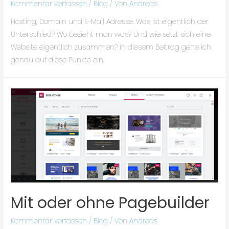
Kommentar verfassen
/
Blog
/ Von
Andreas
Hosting, Domain und E-Mail Adresse. Was ist eigentlich der
Unterschied? Wo bezieht man was? Und wie setzt sich eine
Website eigentlich zusammen? In diesem Beitrag gehe ich
genau auf diese Punkte ein.
Mit oder ohne Pagebuilder
Kommentar verfassen
/
Blog
/ Von
Andreas