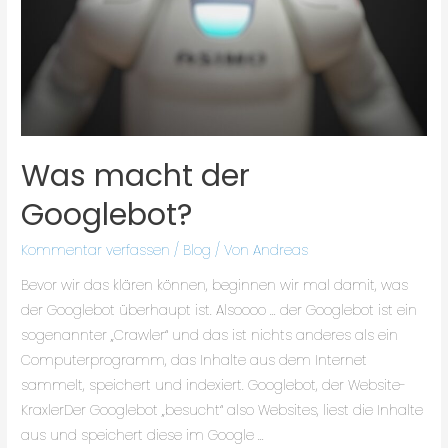
Was macht der
Googlebot?
Kommentar verfassen
/
Blog
/ Von
Andreas
Bevor wir das klären können, beginnen wir mal damit, was
der Googlebot überhaupt ist. Alsoooo … der Googlebot ist ein
sogenannter „Crawler“ und das ist nichts anderes als ein
Computerprogramm, das Inhalte aus dem Internet
sammelt, speichert und indexiert. Googlebot, der Website-
KraxlerDer Googlebot „besucht“ also Websites, liest die Inhalte
aus und speichert diese im Google …